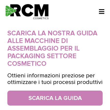
Salta
al
Tog
contenuto
Navi
IL TUO REGALO
SCARICA LA NOSTRA GUIDA
ALLE MACCHINE DI
CHI SIAMO
ASSEMBLAGGIO PER IL
PACKAGING SETTORE
SETTORI
COSMETICO
Ottieni informazioni preziose per
DICONO DI NOI
ottimizzare i tuoi processi produttivi
SCARICA ORA
SCARICA LA GUIDA