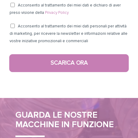
y
g
P
Acconsento al trattamento dei miei dati e dichiaro di aver
M
i
r
preso visione della
Privacy Policy
a
o
i
*
r
M
Acconsento al trattamento dei miei dati personali per attività
v
T
k
a
di marketing, per ricevere la newsletter e informazioni relative alle
a
e
e
vostre iniziative promozionali e commerciali
r
c
l
t
k
y
e
i
e
*
SCARICA ORA
f
n
t
o
g
i
n
A
n
o
z
g
*
i
e
GUARDA LE NOSTRE
n
d
MACCHINE IN FUNZIONE
a