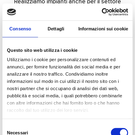
Realizziamo impianti anche per il settore
cosmetica
, mettendo la nostra tecnica al
servizio delle aziende operanti nel settore
del packaging.
Consenso
Dettagli
Informazioni sui cookie
Prestiamo la massima attenzione al
rispetto
Questo sito web utilizza i cookie
di tutte le norme vigenti
in materia e
Utilizziamo i cookie per personalizzare contenuti ed
offriamo
soluzioni innovative
e di
grande
annunci, per fornire funzionalità dei social media e per
affidabilità.
analizzare il nostro traffico. Condividiamo inoltre
informazioni sul modo in cui utilizzi il nostro sito con i
nostri partner che si occupano di analisi dei dati web,
pubblicità e social media, i quali potrebbero combinarle
con altre informazioni che hai fornito loro o che hanno
raccolto dal tuo utilizzo dei loro servizi.
Selezione
Necessari
del